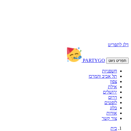
דלג לתפריט
PARTY
GO
תפריט ניווט
חשפניות
תל אביב והמרכז
צפון
אילת
ירושלים
דרום
לופטים
בלוג
אודות
צור קשר
בית