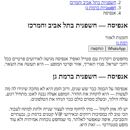
חשפניות בתל אביב והמרכז
חшфניות ברמת גן
אנפיסה
אנפיסה — חשפנית בתל אביב והמרכז
הזמנות לאזור
רמת גן
WhatsApp
התקשרו
מחפשים רקדנית עם סטייל ואופי? אנפיסה מגיעה לאירועים פרטיים בכל
רחבי ישראל. סגרו תאריך, אזור ופרטי המופע — היא תעשה את השאר.
אנפיסה — חשפנית ברמת גן
אנפיסה על הבמה כבר שש שנים, ורוב הזמן היא לא מחכה שיגידו לה מה
לעשות — היא לוקחת את החדר. המופע אצלה נבנה לאט: מתחיל רגוע,
עולה הילוך, ובשלב מסוים כולם כבר הניחו את הטלפונים.
יש לה אוזן לקהל — מתי לדחוף ומתי לעצור שנייה ולתת למתח לעבוד.
הכי טוב לה במסיבות רווקים ובאירועי VIP קטנים ברמת גן, גבעתיים
והסביבה, איפה שאפשר לאלתר. מי שמחפש נוכחות אמיתית ולא עוד
מופע סטנדרטי — זאת היא.