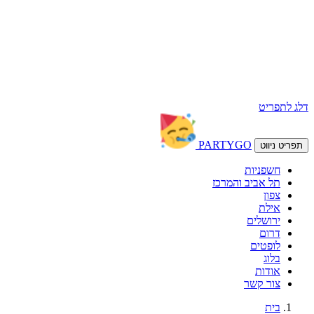
דלג לתפריט
PARTY
GO
תפריט ניווט
חשפניות
תל אביב והמרכז
צפון
אילת
ירושלים
דרום
לופטים
בלוג
אודות
צור קשר
בית