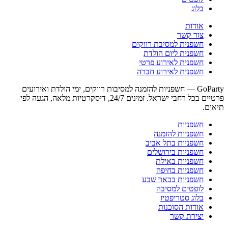
בלוג
אודות
צור קשר
חשפנית למסיבת רווקים
חשפנית ליום הולדת
חשפנית לאירוע פרטי
חשפנית לאירוע חברה
GoParty — חשפניות להזמנה למסיבות רווקים, ימי הולדת ואירועים
פרטיים בכל רחבי ישראל. זמינים 24/7, דיסקרטיות מלאה, הגעה לפי
תיאום.
חשפניות
חשפניות להזמנה
חשפניות בתל אביב
חשפניות בירושלים
חשפניות באילת
חשפניות בחיפה
חשפניות בבאר שבע
לופטים למסיבה
בלוג סטריפטיז
אודות הסוכנות
יצירת קשר