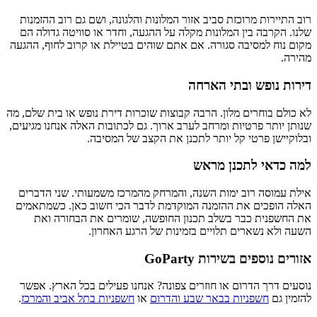
רוב התיירות מרוכזת סביב אזור המלונות והלגונה, ושם גם רוב ההזמנות
שלנו. הקרבה בין המלונות מקלה על ההגעה, וחדר או סוויטה גדולה הם
מקום נוח למסיבה סגורה. אם אתם שוהים בטיילת או קרוב לחוף, ההגעה
מהירה.
דירות נופש ובתי הארחה
לא כולם בוחרים מלון. הרבה קבוצות שוכרות דירת נופש או בית שלם, מה
שנותן יותר פרטיות ומרחב לערב ארוך. גם לכתובות האלה אנחנו מגיעים,
ובלוקיישן פרטי קל יותר לתכנן את הקצב של המסיבה.
למה כדאי לתכנן מראש
אילת עמוסה רוב ימות השנה, והמרחק מהמרכז משמעותי. שני הדברים
האלה הופכים את ההזמנה המוקדמת לדבר הכי חשוב כאן. כשמתאמים
את החשפנית כבר בשלב תכנון החופשה, שומרים את הבחורה ואת
השעה ולא נשארים תלויים בזמינות של הרגע האחרון.
אזורים נוספים בשירות GoParty
נוסעים דרך הדרום או חוזרים צפונה? אנחנו פעילים בכל הארץ. אפשר
להזמין גם
חשפניות בבאר שבע והדרום
או
חשפניות בתל אביב והמרכז
.