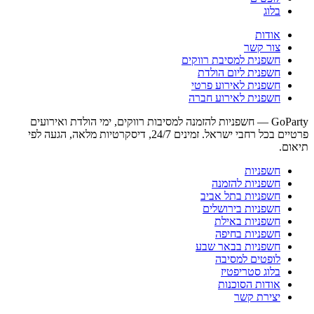
בלוג
אודות
צור קשר
חשפנית למסיבת רווקים
חשפנית ליום הולדת
חשפנית לאירוע פרטי
חשפנית לאירוע חברה
GoParty — חשפניות להזמנה למסיבות רווקים, ימי הולדת ואירועים
פרטיים בכל רחבי ישראל. זמינים 24/7, דיסקרטיות מלאה, הגעה לפי
תיאום.
חשפניות
חשפניות להזמנה
חשפניות בתל אביב
חשפניות בירושלים
חשפניות באילת
חשפניות בחיפה
חשפניות בבאר שבע
לופטים למסיבה
בלוג סטריפטיז
אודות הסוכנות
יצירת קשר