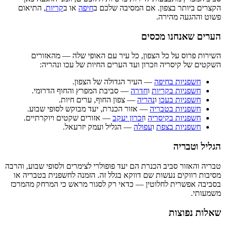
הקצרים ביותר בצפון. אם המסיבה שלכם ב
חיפה
או ב
קריות
, התיאום
פשוט וההגעה מהירה.
הערים שאנחנו מכסים
השירות פרוס על כל הצפון, כל עיר עם האופי שלה — מהאזורים
השקטים של קיסריה וזכרון ועד הערים החיות של עכו ונהריה:
חשפניות בחיפה
— העיר הגדולה של הצפון.
חשפניות בקריות
ו
חדרה
— סביבת המפרץ והחוף הדרומי.
חשפניות בעכו
ו
נהריה
— צפון החוף, ערים חיות.
חשפניות בטבריה
— אזור הכנרת, יעד מבוקש לסופי שבוע.
חשפניות בקיסריה
ו
זכרון יעקב
— אזורים שקטים ויוקרתיים.
חשפניות בצפת
ו
עפולה
— הגליל ועמק יזרעאל.
הגליל וטבריה
טבריה והאזור סביב הכנרת הם יעד פופולרי לצימרים ולסופי שבוע, והרבה
מסיבות רווקים נעשות שם דווקא בגלל זה. הזמנה לחשפנית בטבריה או
בסביבה אפשרית לחלוטין — כדאי רק לסגור מראש כי המרחק מהמרכז
משמעותי.
שאלות נפוצות