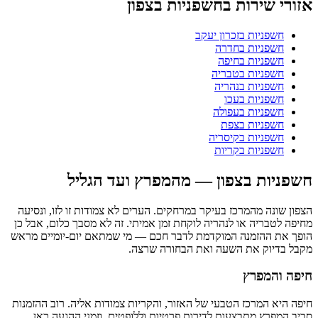
אזורי שירות בחשפניות בצפון
חשפניות בזכרון יעקב
חשפניות בחדרה
חשפניות בחיפה
חשפניות בטבריה
חשפניות בנהריה
חשפניות בעכו
חשפניות בעפולה
חשפניות בצפת
חשפניות בקיסריה
חשפניות בקריות
חשפניות בצפון — מהמפרץ ועד הגליל
הצפון שונה מהמרכז בעיקר במרחקים. הערים לא צמודות זו לזו, ונסיעה
מחיפה לטבריה או לנהריה לוקחת זמן אמיתי. זה לא מסבך כלום, אבל כן
הופך את ההזמנה המוקדמת לדבר חכם — מי שמתאם יום-יומיים מראש
מקבל בדיוק את השעה ואת הבחורה שרצה.
חיפה והמפרץ
חיפה היא המרכז הטבעי של האזור, והקריות צמודות אליה. רוב ההזמנות
סביב המפרץ מתבצעות לדירות פרטיות וללופטים, וזמני ההגעה כאן