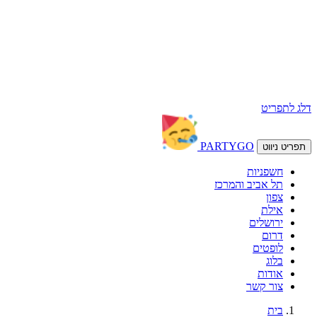
דלג לתפריט
PARTY
GO
תפריט ניווט
חשפניות
תל אביב והמרכז
צפון
אילת
ירושלים
דרום
לופטים
בלוג
אודות
צור קשר
בית