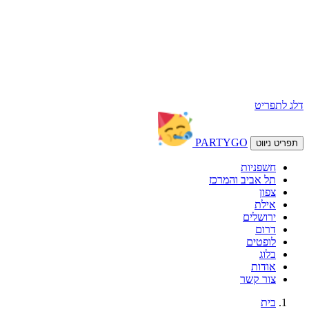
דלג לתפריט
PARTY
GO
תפריט ניווט
חשפניות
תל אביב והמרכז
צפון
אילת
ירושלים
דרום
לופטים
בלוג
אודות
צור קשר
בית