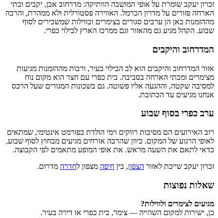
זכרון יעקב שומרת על אופי המושבה הוותיקה: מדרחוב אבן, יקבים ובתי
הארחה פזורים על מדרון הכרמל. האווירה פסטורלית ולא ממהרת, והרבה
מההזמנות כאן הן ערבים סגורים בצימרים ובווילות שמשכירים לסוף
שבוע. הקהל מגיע גם מהאזור וגם ממרכז הארץ לבילוי כפרי.
המדרחוב והיקבים
אזור המדרחוב והיקבים הוא לב הבילוי בעיר, ורבות מההזמנות מגיעות
מצימרים ומבתי הארחה בסביבה. בית כפרי עם חצר הוא מקום נוח
למסיבה שקטה, וההגעה אליו פשוטה. גם בשכונות המגורים שעל הרכס
אנחנו מגיעים עד הכתובת.
ערב כפרי בסוף שבוע
רוב האירועים הם מסיבות רווקים וימי הולדת בפורמט אינטימי, שמתאים
לאופי הרגוע של המקום. כיוון שהרבה אורחים מגיעים מבחוץ לסוף שבוע,
כדאי לתאם את השעה מראש. את אופי המופע מתאמים לפי הקבוצה.
זכרון יעקב שייכת לאזור
הצפון
, בין
חיפה
מצפון ל
חדרה
מדרום.
שאלות נפוצות
מגיעים לצימרים ולווילות?
כן, ישירות למקום השהייה — צימר, בית כפרי או דירה בעיר.