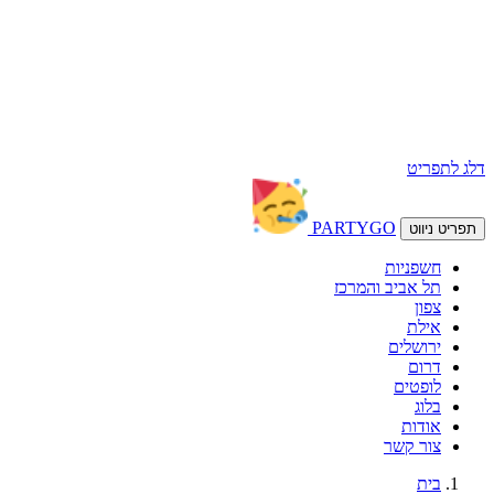
דלג לתפריט
PARTY
GO
תפריט ניווט
חשפניות
תל אביב והמרכז
צפון
אילת
ירושלים
דרום
לופטים
בלוג
אודות
צור קשר
בית