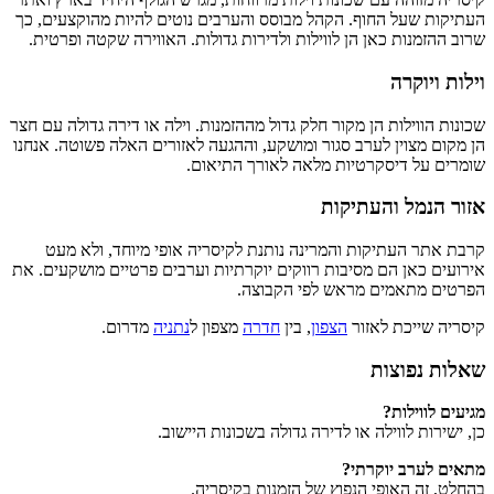
העתיקות שעל החוף. הקהל מבוסס והערבים נוטים להיות מהוקצעים, כך
שרוב ההזמנות כאן הן לווילות ולדירות גדולות. האווירה שקטה ופרטית.
וילות ויוקרה
שכונות הווילות הן מקור חלק גדול מההזמנות. וילה או דירה גדולה עם חצר
הן מקום מצוין לערב סגור ומושקע, וההגעה לאזורים האלה פשוטה. אנחנו
שומרים על דיסקרטיות מלאה לאורך התיאום.
אזור הנמל והעתיקות
קרבת אתר העתיקות והמרינה נותנת לקיסריה אופי מיוחד, ולא מעט
אירועים כאן הם מסיבות רווקים יוקרתיות וערבים פרטיים מושקעים. את
הפרטים מתאמים מראש לפי הקבוצה.
קיסריה שייכת לאזור
הצפון
, בין
חדרה
מצפון ל
נתניה
מדרום.
שאלות נפוצות
מגיעים לווילות?
כן, ישירות לווילה או לדירה גדולה בשכונות היישוב.
מתאים לערב יוקרתי?
בהחלט, זה האופי הנפוץ של הזמנות בקיסריה.