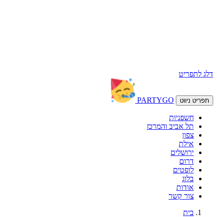
דלג לתפריט
PARTY
GO
תפריט ניווט
חשפניות
תל אביב והמרכז
צפון
אילת
ירושלים
דרום
לופטים
בלוג
אודות
צור קשר
בית