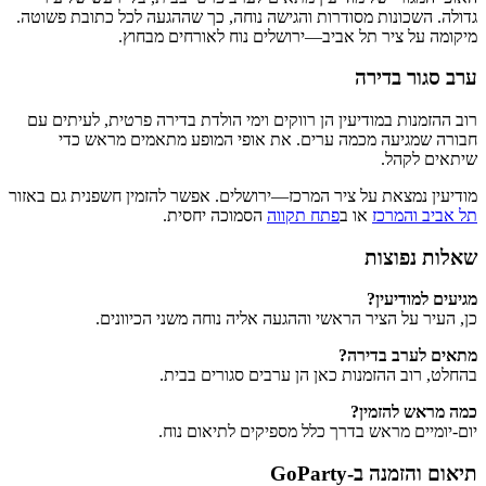
גדולה. השכונות מסודרות והגישה נוחה, כך שההגעה לכל כתובת פשוטה.
מיקומה על ציר תל אביב—ירושלים נוח לאורחים מבחוץ.
ערב סגור בדירה
רוב ההזמנות במודיעין הן רווקים וימי הולדת בדירה פרטית, לעיתים עם
חבורה שמגיעה מכמה ערים. את אופי המופע מתאמים מראש כדי
שיתאים לקהל.
מודיעין נמצאת על ציר המרכז—ירושלים. אפשר להזמין חשפנית גם באזור
תל אביב והמרכז
או ב
פתח תקווה
הסמוכה יחסית.
שאלות נפוצות
מגיעים למודיעין?
כן, העיר על הציר הראשי וההגעה אליה נוחה משני הכיוונים.
מתאים לערב בדירה?
בהחלט, רוב ההזמנות כאן הן ערבים סגורים בבית.
כמה מראש להזמין?
יום-יומיים מראש בדרך כלל מספיקים לתיאום נוח.
תיאום והזמנה ב-GoParty