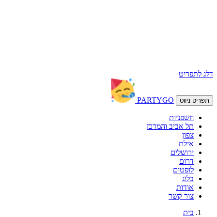
דלג לתפריט
PARTY
GO
תפריט ניווט
חשפניות
תל אביב והמרכז
צפון
אילת
ירושלים
דרום
לופטים
בלוג
אודות
צור קשר
בית