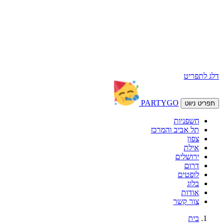
דלג לתפריט
PARTY
GO
תפריט ניווט
חשפניות
תל אביב והמרכז
צפון
אילת
ירושלים
דרום
לופטים
בלוג
אודות
צור קשר
בית