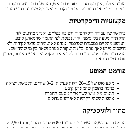
הזמנה אצלנו, אין מקדמה — סוגרים מראש, והתשלום מתבצע במקום
בסיום, במזומן או בהעברה. המחיר נקבע מראש ולא משתנה בסוף הערב.
מקצועיות ודיסקרטיות
בהקשר של עבודה דיסקרטיות חשובה כפליים, ואנחנו מודעים לזה.
הרקדנית מגיעה בלי סימני זיהוי, נכנסת לפי התזמון שהמארגן קובע,
והמופע מתקיים במסגרת שסוכמה. אנחנו לא שומרים פרטי לקוחות ולא
חושפים מידע לאף גורם. כל מה שקורה בערב נשאר בין מי שהיה שם.
הרקדניות שלנו מנוסות ויודעות לקרוא את הקהל ואת אופי האירוע, ולכוון
את עצמן בהתאם.
פורמט המופע
מופע סולו של 15–20 דקות פעילות, 2–3 שירים, תלבושת ויציאה
כניסה בתזמון שהמארגן קובע
תיאום מול איש קשר אחד מטעם החברה
אופציה לשתי רקדניות לאירועים גדולים
מחיר ולוגיסטיקה
התמחור זהה לשאר השירותים: סביב 800 ₪ לסולו במרכז, ועד 2,500 ₪
ומעלה למופע מורחב, שתי רקדניות או הגעה רחוקה. אירועי חברה לרוב