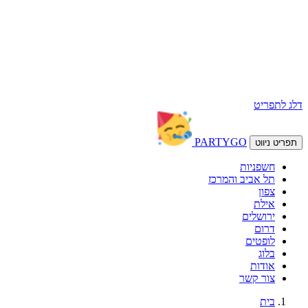
דלג לתפריט
PARTY
GO
תפריט ניווט
חשפניות
תל אביב והמרכז
צפון
אילת
ירושלים
דרום
לופטים
בלוג
אודות
צור קשר
בית