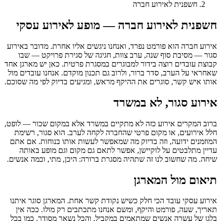
חשפנית לאירוע חברה
חשפנית לאירוע חברה — מופע לאירוע עסקי
אירוע חברה הוא פורמט נפרד, ואנחנו ניגשים אליו אחרת. מדובר באירוע
סגור — מסיבת סוף שנה, ערב צוות, חגיגה של סגירת פרויקט — שבו
קבוצת עובדים רוצה בידור למבוגרים במסגרת פרטית. כאן יש מארגן אחד
שאחראי על הערב, סדר ברור, ולרוב גם תכנון מוקדם. אנחנו עובדים מול
אותו איש קשר, סוגרים את ההיקף מראש, ומגיעים בדיוק לפי מה שסוכם.
אירוע סגור, לא במשרד
ברוב המקרים אירוע כזה לא מתקיים במשרד אלא במקום שכור — לופט,
חלל אירועים, או מקום פרטי שהחברה לקחה לערב. הוא סגור, רשימת
המוזמנים ידועה, וזה בדיוק מה שמאפשר לעשות אותו בנוחות. אם אתם
עדיין מתלבטים על לוקיישן, אפשר לתאם גם מקום וגם מופע באותה
שיחה. מה שחשוב לנו זה שתהיה מסגרת ברורה: היכן, מתי, וכמה אנשים.
תיאום מול המארגן
אירוע עסקי עובד הכי חלק כשיש נקודת קשר אחת. המארגן סוגר איתנו
תאריך, שעה, פורמט והיקף, ומשם אנחנו מתכתבים רק מולו. ככה אין
בלגן של עשרה אנשים שמתאמים במקביל, והכל נשאר מסודר. כמו בכל