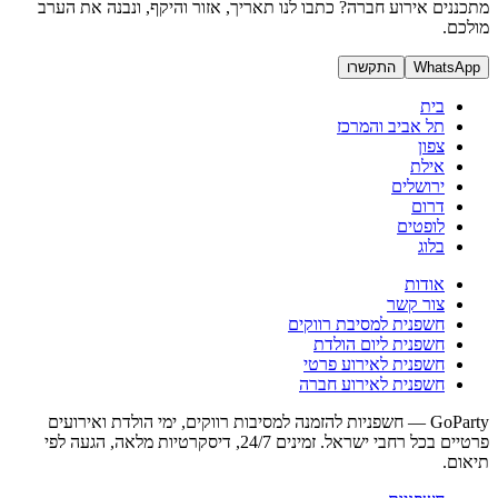
מתכננים אירוע חברה? כתבו לנו תאריך, אזור והיקף, ונבנה את הערב
מולכם.
WhatsApp
התקשרו
בית
תל אביב והמרכז
צפון
אילת
ירושלים
דרום
לופטים
בלוג
אודות
צור קשר
חשפנית למסיבת רווקים
חשפנית ליום הולדת
חשפנית לאירוע פרטי
חשפנית לאירוע חברה
GoParty — חשפניות להזמנה למסיבות רווקים, ימי הולדת ואירועים
פרטיים בכל רחבי ישראל. זמינים 24/7, דיסקרטיות מלאה, הגעה לפי
תיאום.