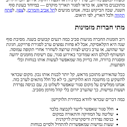
מתוכננים מראש, אז כדאי לסגור תאריך מוקדם — במיוחד בעונת סוף
השנה, שבה הביקוש גבוה. אנחנו מגיעים ל
תל אביב והמרכז
, ל
צפון
, ל
פתח
תקווה
ולכל הארץ, לפי תיאום.
מתי חברות מזמינות
רוב הזמנות החברה מגיעות סביב כמה רגעים קבועים בשנה. מסיבת סוף
שנה היא הקלאסיקה, אבל לא פחות נפוצים ערב לסגירת פרויקט, חגיגת
יעד שהושג, או ערב גיבוש לצוות שרוצה לשחרר אחרי תקופה עמוסה.
המשותף לכולם הוא שמדובר באירוע סגור, עם רשימת מוזמנים ידועה
ומסגרת ברורה, וזה בדיוק מה שמאפשר לעשות אותו בנוחות ובלי
הפתעות.
ככל שהאירוע מתוכנן מראש, קל יותר לבנות אותו נכון. מקום שכדאי
להשקיע בו מחשבה הוא הלוקיישן, כי לא כל חלל מתאים לערב כזה.
אנחנו ממליצים על מקום סגור שאפשר לשלוט בו, עם כניסה נפרדת
ושעות גמישות, כך שהערב יזרום בלי קהל מזדמן מסביב.
כמה דברים שכדאי לוודא בבחירת הלוקיישן:
חלל סגור שאפשר לייעד לקבוצה בלבד
שליטה על המוזיקה והתאורה במקום
כניסה נפרדת ודיסקרטית לרקדנית
שעות גמישות שמאפשרות להתחיל ולסיים בנוחות