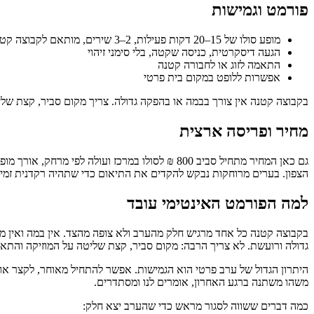
פורמט וגמישות
מופע סולו של 15–20 דקות פעילות, 2–3 שירים, מותאם לקבוצה קטנה
הגעה דיסקרטית, כניסה שקטה, בלי סימני זיהוי
התאמה לזוג או לחבורה קטנה
אפשרות ללופט במקום בית פרטי
בקבוצה קטנה אין צורך בבמה או בהפקה גדולה. צריך מקום סביר, קצת ש
מחיר ופריסה ארצית
גם כאן המחיר מתחיל סביב 800 ₪ לסולו במרכז ועולה לפי מרחק, אורך מופע או רקדנית שנייה. בלי מקדמה, תשלום במקום בסיום, מחיר סגור מראש. אנחנו מגיעים לכל הארץ — מ
הצפון. בערים מרוחקות נבקש להקדים את התיאום כדי שתהיה רקדנית זמינ
למה הפורמט האינטימי עובד
בקבוצה קטנה כל אחד מרגיש חלק מהערב ולא צופה מהצד. אין במה ואין מר
גדולה ורועשת. לא צריך הרבה: מקום סביר, קצת שליטה על המוזיקה והתאו
היתרון הגדול של ערב פרטי הוא הגמישות. אפשר להתחיל מאוחר, לקצר או
משהו משתנה ברגע האחרון, אומרים לנו ומסתדרים.
כמה דברים ששווה לסגור מראש כדי שהערב יצא חלק: