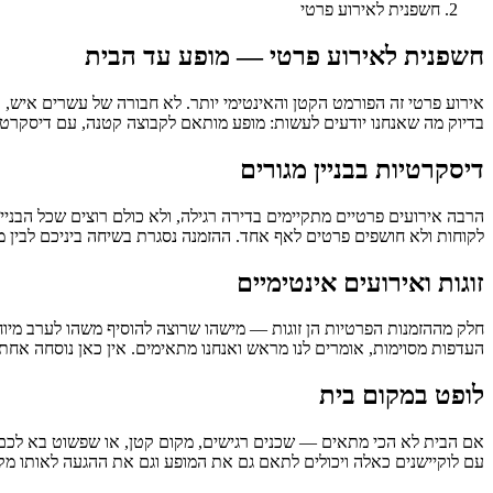
חשפנית לאירוע פרטי
חשפנית לאירוע פרטי — מופע עד הבית
אירוע פרטי זה הפורמט הקטן והאינטימי יותר. לא חבורה של עשרים איש, 
בדיוק מה שאנחנו יודעים לעשות: מופע מותאם לקבוצה קטנה, עם דיסקרטי
דיסקרטיות בבניין מגורים
הרבה אירועים פרטיים מתקיימים בדירה רגילה, ולא כולם רוצים שכל הבניין
לקוחות ולא חושפים פרטים לאף אחד. ההזמנה נסגרת בשיחה ביניכם לבין מ
זוגות ואירועים אינטימיים
חלק מההזמנות הפרטיות הן זוגות — מישהו שרוצה להוסיף משהו לערב מיוחד
העדפות מסוימות, אומרים לנו מראש ואנחנו מתאימים. אין כאן נוסחה אחת;
לופט במקום בית
אם הבית לא הכי מתאים — שכנים רגישים, מקום קטן, או שפשוט בא ל
עם לוקיישנים כאלה ויכולים לתאם גם את המופע וגם את ההגעה לאותו מק