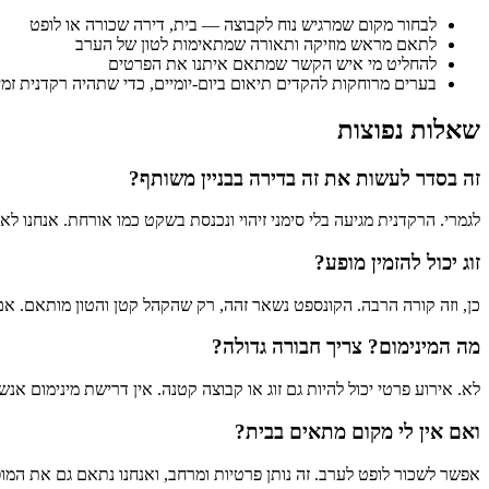
לבחור מקום שמרגיש נוח לקבוצה — בית, דירה שכורה או לופט
לתאם מראש מוזיקה ותאורה שמתאימות לטון של הערב
להחליט מי איש הקשר שמתאם איתנו את הפרטים
בערים מרוחקות להקדים תיאום ביום-יומיים, כדי שתהיה רקדנית זמי
שאלות נפוצות
זה בסדר לעשות את זה בדירה בבניין משותף?
לגמרי. הרקדנית מגיעה בלי סימני זיהוי ונכנסת בשקט כמו אורחת. אנחנו לא
זוג יכול להזמין מופע?
כן, וזה קורה הרבה. הקונספט נשאר זהה, רק שהקהל קטן והטון מותאם. אם
מה המינימום? צריך חבורה גדולה?
לא. אירוע פרטי יכול להיות גם זוג או קבוצה קטנה. אין דרישת מינימום אנש
ואם אין לי מקום מתאים בבית?
אפשר לשכור לופט לערב. זה נותן פרטיות ומרחב, ואנחנו נתאם גם את המו