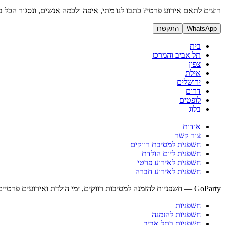
רוצים לתאם אירוע פרטי? כתבו לנו מתי, איפה ולכמה אנשים, ונסגור הכל ב
WhatsApp
התקשרו
בית
תל אביב והמרכז
צפון
אילת
ירושלים
דרום
לופטים
בלוג
אודות
צור קשר
חשפנית למסיבת רווקים
חשפנית ליום הולדת
חשפנית לאירוע פרטי
חשפנית לאירוע חברה
GoParty — חשפניות להזמנה למסיבות רווקים, ימי הולדת ואירועים פרטיים בכל רחבי ישראל. זמינים 24/7, דיסקרטיות מלאה, הגעה לפי תיאום.
חשפניות
חשפניות להזמנה
חשפניות בתל אביב