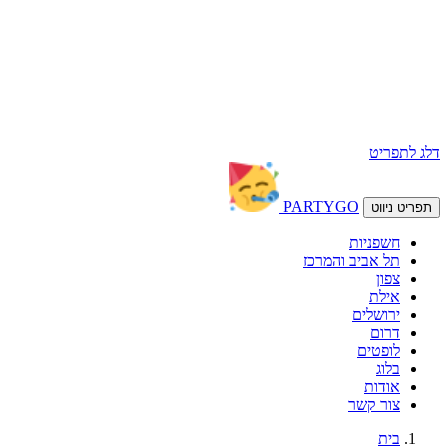
דלג לתפריט
PARTY
GO
תפריט ניווט
חשפניות
תל אביב והמרכז
צפון
אילת
ירושלים
דרום
לופטים
בלוג
אודות
צור קשר
בית