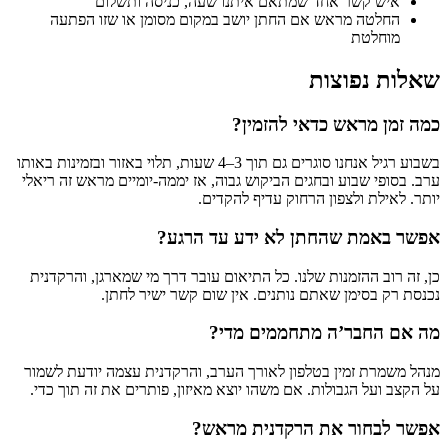
איש קשר אחד שמתאם איתנו שעה, כניסה ותשלום
החלטה מראש אם החתן יושב במקום מסומן או שזו הפתעה
מוחלטת
שאלות נפוצות
כמה זמן מראש כדאי להזמין?
בשבוע רגיל אנחנו סוגרים גם תוך 3–4 שעות, תלוי באזור ובזמינות באותו
ערב. בסופי שבוע ובחגים הביקוש גבוה, אז יממה-יומיים מראש זה ריאלי
יותר. לאילת ולצפון הרחוק עדיף להקדים.
אפשר באמת שהחתן לא ידע עד הרגע?
כן, זה רוב ההזמנות שלנו. כל התיאום עובר דרך מי שמארגן, והרקדנית
נכנסת רק בסימן שאתם נותנים. אין שום קשר ישיר לחתן.
מה אם החבר’ה מתחממים מדי?
מנהל משמרת זמין בטלפון לאורך הערב, והרקדנית עצמה יודעת לשמור
על הקצב ועל הגבולות. אם משהו יוצא מאיזון, פותרים את זה תוך כדי.
אפשר לבחור את הרקדנית מראש?