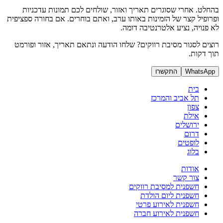
בהחלט. אחרי שסוגרים תאריך ואזור, שולחים לכם תמונות עדכניות
ופרופיל קצר של הזמינות באותו ערב, ואתם בוחרים. אם בחורה ספציפית
לא פנויה, נציע אלטרנטיבה דומה.
רוצים לסגור מסיבת רווקים? שלחו הודעה ונתאם תאריך, אזור ופורמט
תוך דקות.
WhatsApp
התקשרו
בית
תל אביב והמרכז
צפון
אילת
ירושלים
דרום
לופטים
בלוג
אודות
צור קשר
חשפנית למסיבת רווקים
חשפנית ליום הולדת
חשפנית לאירוע פרטי
חשפנית לאירוע חברה