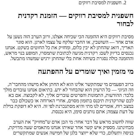
חשפנית למסיבת רווקים
חשפנית למסיבת רווקים — הזמנת רקדנית
לבחור
מסיבת רווקים היא ההזמנה הכי שכיחה אצלנו, ורוב הערב הזה נשען על
אדם אחד — השושבין, או החבר שלקח על עצמו לארגן. הוא סוגר
תאריך, דואג שהחתן לא יבין כלום, ומחזיק את כל החוטים בשקט. אנחנו
נכנסים בדיוק לשם: רקדנית מגיעה לכתובת שתמסרו, המופע בנוי מראש,
וההזמנה כולה נסגרת בשיחה אחת בלי שהחתן ירגיש שמשהו מתבשל.
מי מזמין ואיך שומרים על ההפתעה
ברוב הפעמים מי שמתקשר אלינו הוא לא החתן אלא מישהו מהחבר’ה,
וזה הגיוני — כל הרעיון הוא שהבחור לא ידע. בתיאום אנחנו עובדים מולך
בלבד: ההודעות, התמונות והפרטים עוברים אליך, לא לקבוצה. אם בא
לכם שהרקדנית תיכנס בתזמון מסוים, אחרי הארוחה או כשכולם כבר
במצב רוח, אומרים לנו מתי והיא מסתנכרנת לפי זה. היא לא דופקת בדלת
על דעת עצמה; אתם נותנים סימן, היא נכנסת.
שווה לחשוב מראש על דבר אחד: מי הבן אדם ש”מחזיק” את הערב
מבחינתנו. מספיק איש קשר אחד שאיתו אנחנו מתאמים שעה מדויקת,
כניסה ותשלום, כדי שלא ייווצר בלגן של חמישה אנשים שמתקשרים