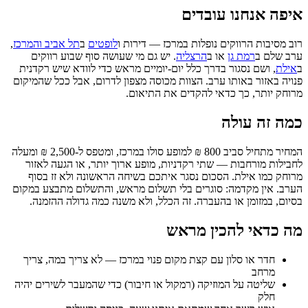
איפה אנחנו עובדים
רוב מסיבות הרווקים נופלות במרכז — דירות ו
לופטים
ב
תל אביב והמרכז
,
ערב שלם ב
רמת גן
או ב
הרצליה
. יש גם מי שעושה סוף שבוע רווקים
ב
אילת
, ושם נסגור בדרך כלל יום-יומיים מראש כדי לוודא שיש רקדנית
פנויה באזור באותו ערב. הצוות מכוסה מצפון לדרום, אבל ככל שהמיקום
מרוחק יותר, כך כדאי להקדים את התיאום.
כמה זה עולה
המחיר מתחיל סביב 800 ₪ למופע סולו במרכז, ומטפס ל-2,500 ₪ ומעלה
לחבילות מורחבות — שתי רקדניות, מופע ארוך יותר, או הגעה לאזור
מרוחק כמו אילת. הסכום נסגר איתכם בשיחה הראשונה ולא זז בסוף
הערב. אין מקדמה: סוגרים בלי תשלום מראש, והתשלום מתבצע במקום
בסיום, במזומן או בהעברה. זה הכלל, ולא משנה כמה גדולה ההזמנה.
מה כדאי להכין מראש
חדר או סלון עם קצת מקום פנוי במרכז — לא צריך במה, צריך
מרחב
שליטה על המוזיקה (רמקול או חיבור) כדי שהמעבר לשירים יהיה
חלק