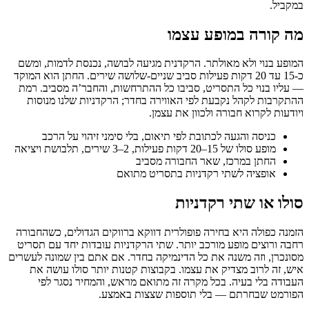
במקביל.
מה קורה במופע עצמו
המופע בנוי ולא מאולתר. הרקדנית מגיעה לבושה, נכנסת לדמות, ומשם
כ-15 עד 20 דקות פעילות סביב שניים-שלושה שירים. החתן הוא המוקד
— עליו בנוי כל התסריט, סביבו כל ההתרחשות, והחבר’ה מסביב. רמת
ההתקרבות לקהל נקבעת לפי האווירה בחדר; הרקדניות שלנו מנוסות
ויודעות לקרוא חבורה ולכוון את עצמן.
כניסה והגעה לכתובת לפי תיאום, בלי סימני זיהוי על הרכב
מופע סולו של 15–20 דקות פעילות, 2–3 שירים, תלבושת ויציאה
החתן במרכז, שאר החבורה מסביב
אופציה לשתי רקדניות בתסריט מתואם
סולו או שתי רקדניות
הזמנה כפולה היא בחירה פופולרית דווקא ברווקים הגדולים, כשהחבורה
רחבה ורוצים מופע מורכב יותר. שתי הרקדניות עובדות יחד עם תסריט
מסונכרן, וזה משנה את כל הדינמיקה בחדר. אם אתם בין שמונה לעשרים
איש, זה לרוב מצדיק את עצמו. בקבוצות קטנות יותר סולו עושה את
העבודה בלי בעיה. בכל מקרה זה מתואם מראש, והמחיר נסגר לפי
הפורמט שבחרתם — בלי תוספות שצצות באמצע.