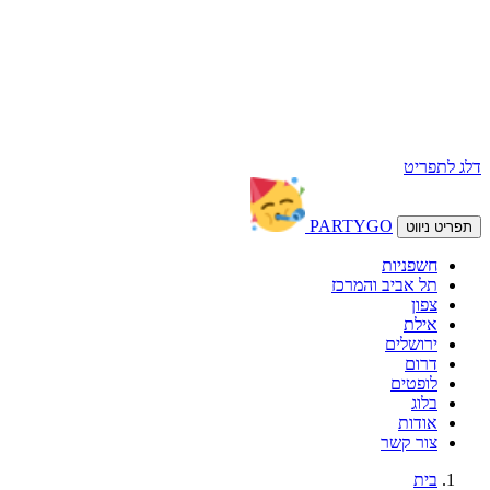
דלג לתפריט
PARTY
GO
תפריט ניווט
חשפניות
תל אביב והמרכז
צפון
אילת
ירושלים
דרום
לופטים
בלוג
אודות
צור קשר
בית