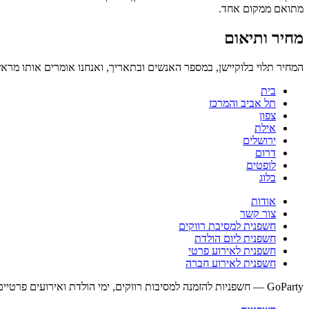
מתואם ממקום אחד.
מחיר ותיאום
המחיר תלוי בלוקיישן, במספר האנשים ובתאריך, ואנחנו אומרים אותו מרא
בית
תל אביב והמרכז
צפון
אילת
ירושלים
דרום
לופטים
בלוג
אודות
צור קשר
חשפנית למסיבת רווקים
חשפנית ליום הולדת
חשפנית לאירוע פרטי
חשפנית לאירוע חברה
GoParty — חשפניות להזמנה למסיבות רווקים, ימי הולדת ואירועים פרטיים בכל רחבי ישראל. זמינים 24/7, דיסקרטיות מלאה, הגעה לפי תיאום.