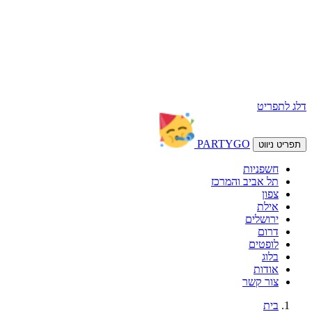
דלג לתפריט
PARTY
GO
תפריט ניווט
חשפניות
תל אביב והמרכז
צפון
אילת
ירושלים
דרום
לופטים
בלוג
אודות
צור קשר
בית