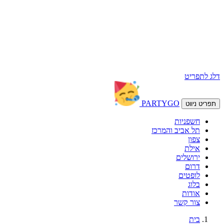
דלג לתפריט
PARTY
GO
תפריט ניווט
חשפניות
תל אביב והמרכז
צפון
אילת
ירושלים
דרום
לופטים
בלוג
אודות
צור קשר
בית