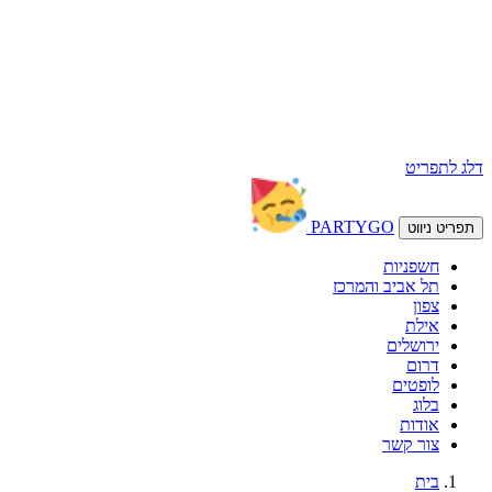
דלג לתפריט
PARTY
GO
תפריט ניווט
חשפניות
תל אביב והמרכז
צפון
אילת
ירושלים
דרום
לופטים
בלוג
אודות
צור קשר
בית