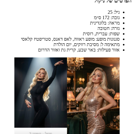
הפרטים של ניקול
גיל: 25
גובה: 172 ס״מ
מראה: בלונדינית
גזרה: חטובה
שפות: עברית, רוסית
סגנונות מופע: מופע ראווה, לאפ דאנס, סטריפטיז קלאסי
מתאימה ל: מסיבת רווקים, יום הולדת
אזור פעילות: באר שבע, קרית גת ואזור הדרום
ניקול – תמונה 2