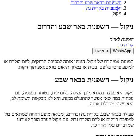
חשפניות בבאר שבע והדרום
חшфניות בקרית גת
ניקול
ניקול — חשפנית באר שבע והדרום
הזמנות לאזור
קרית גת
WhatsApp
התקשרו
תמונות אמיתיות של ניקול. הזמינו אותה למסיבת הרווקים, ליום הולדת או
למופע פרטי בלופט, בבית או במלון. תיאום בוואטסאפ תוך דקות.
ניקול — חשפנית בבאר שבע
ניקול היא פצצה במלוא מובן המילה. בלונדינית, בטוחה בעצמה, עם
נוכחות במה שאי אפשר להתעלם ממנה. היא לא מבקשת תשומת לב,
היא פשוט מקבלת אותה.
פעילה בבאר שבע, בקרית גת ובדרום, ומביאה מופע ראווה שמתאים בול
למסיבת רווקים או ליום הולדת גדול. עם ניקול הערב הופך לאירוע
שמדברים עליו אחר כך.