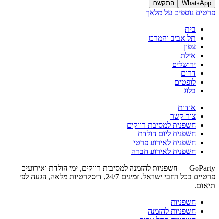
WhatsApp
התקשרו
פרטים נוספים על מלאך
בית
תל אביב והמרכז
צפון
אילת
ירושלים
דרום
לופטים
בלוג
אודות
צור קשר
חשפנית למסיבת רווקים
חשפנית ליום הולדת
חשפנית לאירוע פרטי
חשפנית לאירוע חברה
GoParty — חשפניות להזמנה למסיבות רווקים, ימי הולדת ואירועים
פרטיים בכל רחבי ישראל. זמינים 24/7, דיסקרטיות מלאה, הגעה לפי
תיאום.
חשפניות
חשפניות להזמנה