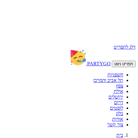
דלג לתפריט
PARTY
GO
תפריט ניווט
חשפניות
תל אביב והמרכז
צפון
אילת
ירושלים
דרום
לופטים
בלוג
אודות
צור קשר
בית