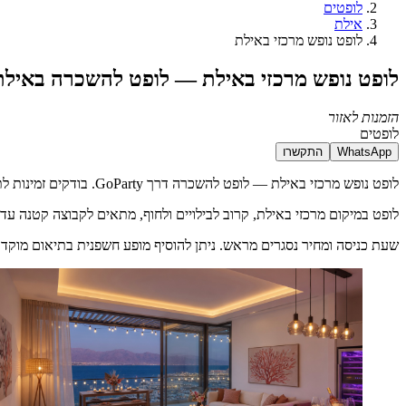
לופטים
אילת
לופט נופש מרכזי באילת
לופט נופש מרכזי באילת — לופט להשכרה באילת
הזמנות לאזור
לופטים
WhatsApp
התקשרו
לופט נופש מרכזי באילת — לופט להשכרה דרך GoParty. בודקים זמינות לתאריך, סוגרים מחיר ברור מראש, ואפשר לארגן גם מופע לאותו ערב.
לופט במיקום מרכזי באילת, קרוב לבילויים ולחוף, מתאים לקבוצה קטנה עד 
שעת כניסה ומחיר נסגרים מראש. ניתן להוסיף מופע חשפנית בתיאום מוקדם