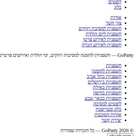
לופטים
בלוג
אודות
צור קשר
חשפנית למסיבת רווקים
חשפנית ליום הולדת
חשפנית לאירוע פרטי
חשפנית לאירוע חברה
GoParty — חשפניות להזמנה למסיבות רווקים, ימי הולדת ואירועים פרטיים בכל רחבי ישראל. זמינים 24/7, דיסקרטיות מלאה, הגעה לפי תיאום.
חשפניות
חשפניות להזמנה
חשפניות בתל אביב
חשפניות בירושלים
חשפניות באילת
חשפניות בחיפה
חשפניות בבאר שבע
לופטים למסיבה
בלוג סטריפטיז
אודות הסוכנות
יצירת קשר
© 2026 GoParty — כל הזכויות שמורות