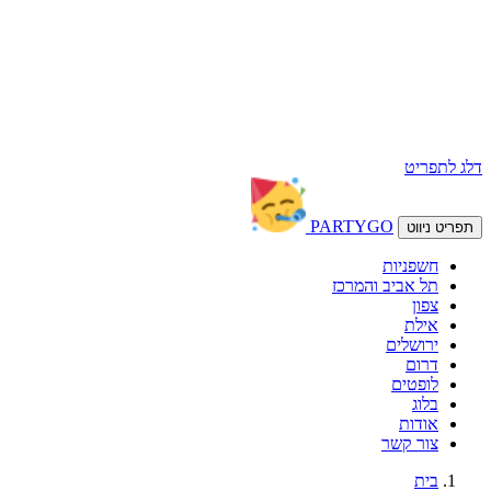
דלג לתפריט
PARTY
GO
תפריט ניווט
חשפניות
תל אביב והמרכז
צפון
אילת
ירושלים
דרום
לופטים
בלוג
אודות
צור קשר
בית