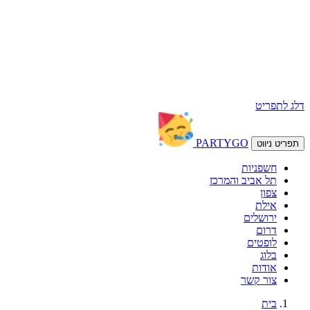
דלג לתפריט
PARTY
GO
תפריט ניווט
חשפניות
תל אביב והמרכז
צפון
אילת
ירושלים
דרום
לופטים
בלוג
אודות
צור קשר
בית