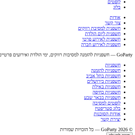
לופטים
בלוג
אודות
צור קשר
חשפנית למסיבת רווקים
חשפנית ליום הולדת
חשפנית לאירוע פרטי
חשפנית לאירוע חברה
GoParty — חשפניות להזמנה למסיבות רווקים, ימי הולדת ואירועים פרטיים בכל רחבי ישראל. זמינים 24/7, דיסקרטיות מלאה, הגעה לפי תיאום.
חשפניות
חשפניות להזמנה
חשפניות בתל אביב
חשפניות בירושלים
חשפניות באילת
חשפניות בחיפה
חשפניות בבאר שבע
לופטים למסיבה
בלוג סטריפטיז
אודות הסוכנות
יצירת קשר
© 2026 GoParty — כל הזכויות שמורות