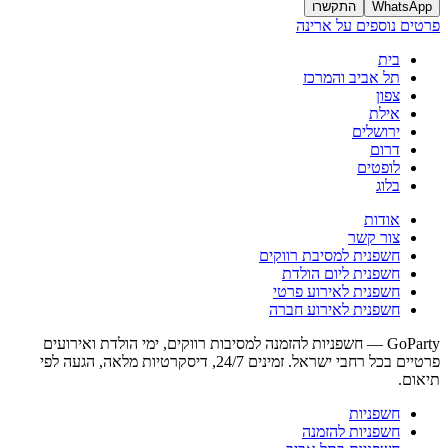
WhatsApp
התקשרו
פרטים נוספים על ארינה
בית
תל אביב והמרכז
צפון
אילת
ירושלים
דרום
לופטים
בלוג
אודות
צור קשר
חשפנית למסיבת רווקים
חשפנית ליום הולדת
חשפנית לאירוע פרטי
חשפנית לאירוע חברה
GoParty — חשפניות להזמנה למסיבות רווקים, ימי הולדת ואירועים
פרטיים בכל רחבי ישראל. זמינים 24/7, דיסקרטיות מלאה, הגעה לפי
תיאום.
חשפניות
חשפניות להזמנה