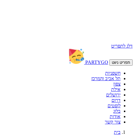
דלג לתפריט
PARTY
GO
תפריט ניווט
חשפניות
תל אביב והמרכז
צפון
אילת
ירושלים
דרום
לופטים
בלוג
אודות
צור קשר
בית